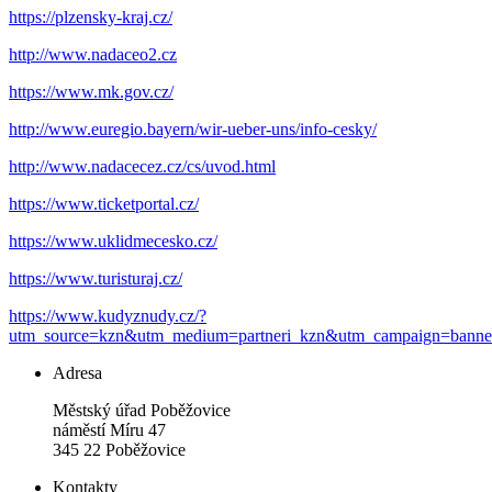
https://plzensky-kraj.cz/
http://www.nadaceo2.cz
https://www.mk.gov.cz/
http://www.euregio.bayern/wir-ueber-uns/info-cesky/
http://www.nadacecez.cz/cs/uvod.html
https://www.ticketportal.cz/
https://www.uklidmecesko.cz/
https://www.turisturaj.cz/
https://www.kudyznudy.cz/?
utm_source=kzn&utm_medium=partneri_kzn&utm_campaign=banne
Adresa
Městský úřad Poběžovice
náměstí Míru 47
345 22 Poběžovice
Kontakty