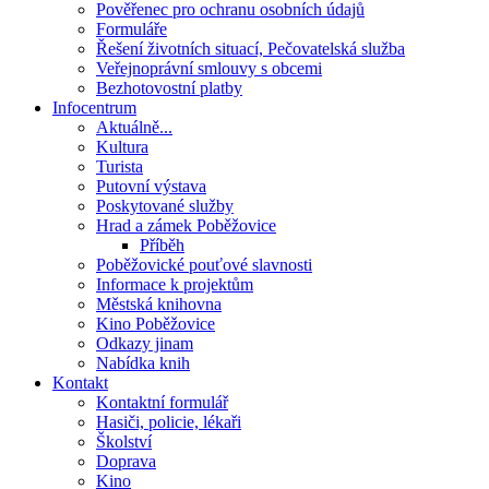
Pověřenec pro ochranu osobních údajů
Formuláře
Řešení životních situací, Pečovatelská služba
Veřejnoprávní smlouvy s obcemi
Bezhotovostní platby
Infocentrum
Aktuálně...
Kultura
Turista
Putovní výstava
Poskytované služby
Hrad a zámek Poběžovice
Příběh
Poběžovické pouťové slavnosti
Informace k projektům
Městská knihovna
Kino Poběžovice
Odkazy jinam
Nabídka knih
Kontakt
Kontaktní formulář
Hasiči, policie, lékaři
Školství
Doprava
Kino