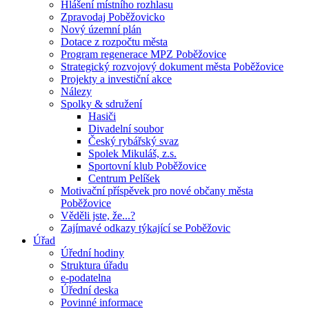
Hlášení místního rozhlasu
Zpravodaj Poběžovicko
Nový územní plán
Dotace z rozpočtu města
Program regenerace MPZ Poběžovice
Strategický rozvojový dokument města Poběžovice
Projekty a investiční akce
Nálezy
Spolky & sdružení
Hasiči
Divadelní soubor
Český rybářský svaz
Spolek Mikuláš, z.s.
Sportovní klub Poběžovice
Centrum Pelíšek
Motivační příspěvek pro nové občany města
Poběžovice
Věděli jste, že...?
Zajímavé odkazy týkající se Poběžovic
Úřad
Úřední hodiny
Struktura úřadu
e-podatelna
Úřední deska
Povinné informace