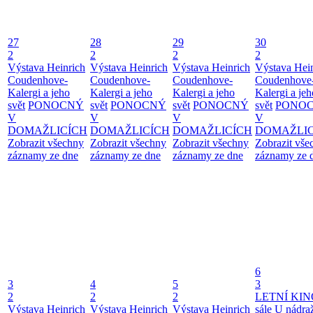
27
28
29
30
2
2
2
2
Výstava Heinrich
Výstava Heinrich
Výstava Heinrich
Výstava Hei
Coudenhove-
Coudenhove-
Coudenhove-
Coudenhove
Kalergi a jeho
Kalergi a jeho
Kalergi a jeho
Kalergi a jeh
svět
PONOCNÝ
svět
PONOCNÝ
svět
PONOCNÝ
svět
PONO
V
V
V
V
DOMAŽLICÍCH
DOMAŽLICÍCH
DOMAŽLICÍCH
DOMAŽLIC
Zobrazit všechny
Zobrazit všechny
Zobrazit všechny
Zobrazit vše
záznamy ze dne
záznamy ze dne
záznamy ze dne
záznamy ze 
6
3
4
5
3
2
2
2
LETNÍ KIN
Výstava Heinrich
Výstava Heinrich
Výstava Heinrich
sále U nádra