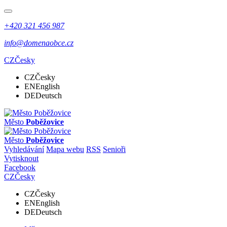
+420 321 456 987
info@domenaobce.cz
CZ
Česky
CZ
Česky
EN
English
DE
Deutsch
Město
Poběžovice
Město
Poběžovice
Vyhledávání
Mapa webu
RSS
Senioři
Vytisknout
Facebook
CZ
Česky
CZ
Česky
EN
English
DE
Deutsch