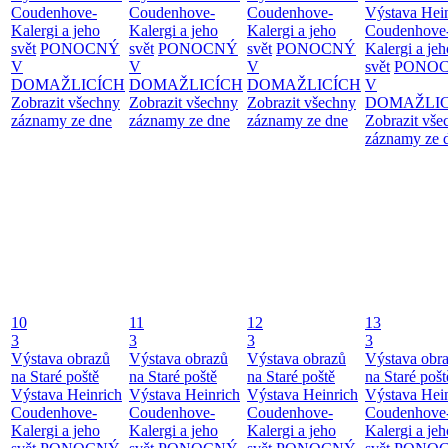
Coudenhove-
Coudenhove-
Coudenhove-
Výstava Hei
Kalergi a jeho
Kalergi a jeho
Kalergi a jeho
Coudenhove
svět
PONOCNÝ
svět
PONOCNÝ
svět
PONOCNÝ
Kalergi a jeh
V
V
V
svět
PONO
DOMAŽLICÍCH
DOMAŽLICÍCH
DOMAŽLICÍCH
V
Zobrazit všechny
Zobrazit všechny
Zobrazit všechny
DOMAŽLIC
záznamy ze dne
záznamy ze dne
záznamy ze dne
Zobrazit vše
záznamy ze 
10
11
12
13
3
3
3
3
Výstava obrazů
Výstava obrazů
Výstava obrazů
Výstava obr
na Staré poště
na Staré poště
na Staré poště
na Staré pošt
Výstava Heinrich
Výstava Heinrich
Výstava Heinrich
Výstava Hei
Coudenhove-
Coudenhove-
Coudenhove-
Coudenhove
Kalergi a jeho
Kalergi a jeho
Kalergi a jeho
Kalergi a jeh