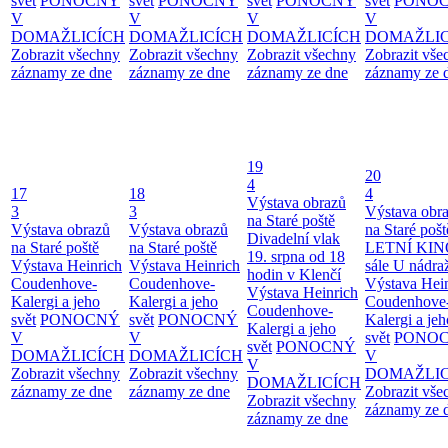
svět
PONOCNÝ
svět
PONOCNÝ
svět
PONOCNÝ
svět
PONO
V
V
V
V
DOMAŽLICÍCH
DOMAŽLICÍCH
DOMAŽLICÍCH
DOMAŽLIC
Zobrazit všechny
Zobrazit všechny
Zobrazit všechny
Zobrazit vše
záznamy ze dne
záznamy ze dne
záznamy ze dne
záznamy ze 
19
20
4
17
18
4
Výstava obrazů
3
3
Výstava obr
na Staré poště
Výstava obrazů
Výstava obrazů
na Staré pošt
Divadelní vlak
na Staré poště
na Staré poště
LETNÍ KIN
19. srpna od 18
Výstava Heinrich
Výstava Heinrich
sále U nádra
hodin v Klenčí
Coudenhove-
Coudenhove-
Výstava Hei
Výstava Heinrich
Kalergi a jeho
Kalergi a jeho
Coudenhove
Coudenhove-
svět
PONOCNÝ
svět
PONOCNÝ
Kalergi a jeh
Kalergi a jeho
V
V
svět
PONO
svět
PONOCNÝ
DOMAŽLICÍCH
DOMAŽLICÍCH
V
V
Zobrazit všechny
Zobrazit všechny
DOMAŽLIC
DOMAŽLICÍCH
záznamy ze dne
záznamy ze dne
Zobrazit vše
Zobrazit všechny
záznamy ze 
záznamy ze dne