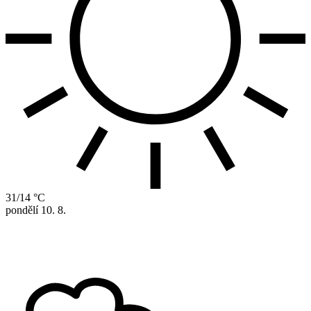
31/14 °C
pondělí
10. 8.