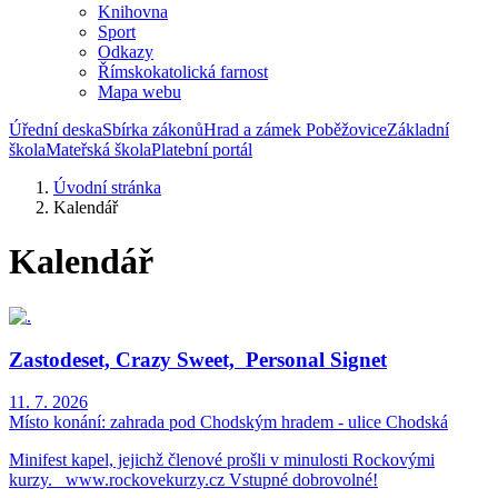
Knihovna
Sport
Odkazy
Římskokatolická farnost
Mapa webu
Úřední deska
Sbírka zákonů
Hrad a zámek Poběžovice
Základní
škola
Mateřská škola
Platební portál
Úvodní stránka
Kalendář
Kalendář
Zastodeset, Crazy Sweet, Personal Signet
11. 7. 2026
Místo konání:
zahrada pod Chodským hradem - ulice Chodská
Minifest kapel, jejichž členové prošli v minulosti Rockovými
kurzy. www.rockovekurzy.cz Vstupné dobrovolné!