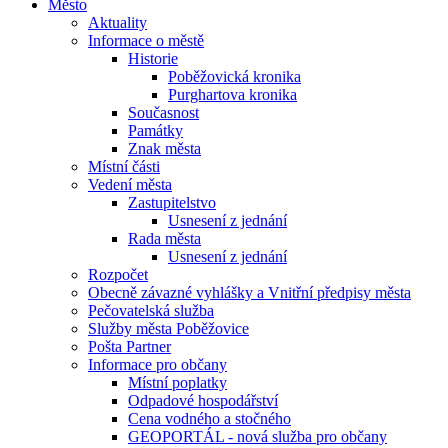
Město
Aktuality
Informace o městě
Historie
Poběžovická kronika
Purghartova kronika
Současnost
Památky
Znak města
Místní části
Vedení města
Zastupitelstvo
Usnesení z jednání
Rada města
Usnesení z jednání
Rozpočet
Obecně závazné vyhlášky a Vnitřní předpisy města
Pečovatelská služba
Služby města Poběžovice
Pošta Partner
Informace pro občany
Místní poplatky
Odpadové hospodářství
Cena vodného a stočného
GEOPORTÁL - nová služba pro občany