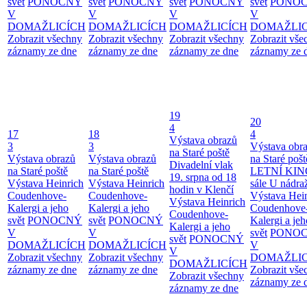
svět
PONOCNÝ
svět
PONOCNÝ
svět
PONOCNÝ
svět
PONO
V
V
V
V
DOMAŽLICÍCH
DOMAŽLICÍCH
DOMAŽLICÍCH
DOMAŽLIC
Zobrazit všechny
Zobrazit všechny
Zobrazit všechny
Zobrazit vše
záznamy ze dne
záznamy ze dne
záznamy ze dne
záznamy ze 
19
20
4
17
18
4
Výstava obrazů
3
3
Výstava obr
na Staré poště
Výstava obrazů
Výstava obrazů
na Staré pošt
Divadelní vlak
na Staré poště
na Staré poště
LETNÍ KIN
19. srpna od 18
Výstava Heinrich
Výstava Heinrich
sále U nádra
hodin v Klenčí
Coudenhove-
Coudenhove-
Výstava Hei
Výstava Heinrich
Kalergi a jeho
Kalergi a jeho
Coudenhove
Coudenhove-
svět
PONOCNÝ
svět
PONOCNÝ
Kalergi a jeh
Kalergi a jeho
V
V
svět
PONO
svět
PONOCNÝ
DOMAŽLICÍCH
DOMAŽLICÍCH
V
V
Zobrazit všechny
Zobrazit všechny
DOMAŽLIC
DOMAŽLICÍCH
záznamy ze dne
záznamy ze dne
Zobrazit vše
Zobrazit všechny
záznamy ze 
záznamy ze dne