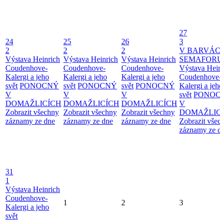
27
24
25
26
3
2
2
2
V BARVÁ
Výstava Heinrich
Výstava Heinrich
Výstava Heinrich
SEMAFOR
Coudenhove-
Coudenhove-
Coudenhove-
Výstava Hei
Kalergi a jeho
Kalergi a jeho
Kalergi a jeho
Coudenhove
svět
PONOCNÝ
svět
PONOCNÝ
svět
PONOCNÝ
Kalergi a jeh
V
V
V
svět
PONO
DOMAŽLICÍCH
DOMAŽLICÍCH
DOMAŽLICÍCH
V
Zobrazit všechny
Zobrazit všechny
Zobrazit všechny
DOMAŽLIC
záznamy ze dne
záznamy ze dne
záznamy ze dne
Zobrazit vše
záznamy ze 
31
1
Výstava Heinrich
Coudenhove-
1
2
3
Kalergi a jeho
svět