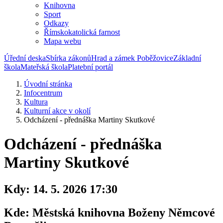
Knihovna
Sport
Odkazy
Římskokatolická farnost
Mapa webu
Úřední deska
Sbírka zákonů
Hrad a zámek Poběžovice
Základní
škola
Mateřská škola
Platební portál
Úvodní stránka
Infocentrum
Kultura
Kulturní akce v okolí
Odcházení - přednáška Martiny Skutkové
Odcházení - přednáška
Martiny Skutkové
Kdy:
14. 5. 2026 17:30
Kde:
Městská knihovna Boženy Němcové