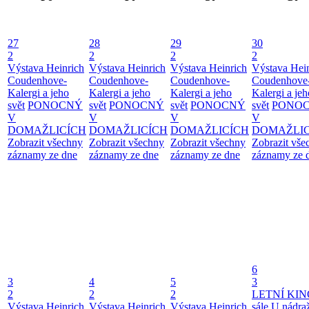
27
28
29
30
2
2
2
2
Výstava Heinrich
Výstava Heinrich
Výstava Heinrich
Výstava Hei
Coudenhove-
Coudenhove-
Coudenhove-
Coudenhove
Kalergi a jeho
Kalergi a jeho
Kalergi a jeho
Kalergi a jeh
svět
PONOCNÝ
svět
PONOCNÝ
svět
PONOCNÝ
svět
PONO
V
V
V
V
DOMAŽLICÍCH
DOMAŽLICÍCH
DOMAŽLICÍCH
DOMAŽLIC
Zobrazit všechny
Zobrazit všechny
Zobrazit všechny
Zobrazit vše
záznamy ze dne
záznamy ze dne
záznamy ze dne
záznamy ze 
6
3
4
5
3
2
2
2
LETNÍ KIN
Výstava Heinrich
Výstava Heinrich
Výstava Heinrich
sále U nádra