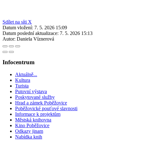
Sdílet na síti X
Datum vložení:
7. 5. 2026 15:09
Datum poslední aktualizace:
7. 5. 2026 15:13
Autor:
Daniela Víznerová
Infocentrum
Aktuálně...
Kultura
Turista
Putovní výstava
Poskytované služby
Hrad a zámek Poběžovice
Poběžovické pouťové slavnosti
Informace k projektům
Městská knihovna
Kino Poběžovice
Odkazy jinam
Nabídka knih