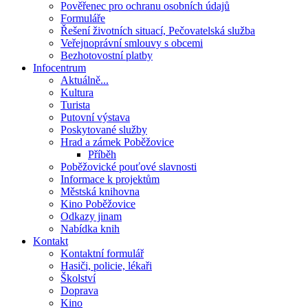
Pověřenec pro ochranu osobních údajů
Formuláře
Řešení životních situací, Pečovatelská služba
Veřejnoprávní smlouvy s obcemi
Bezhotovostní platby
Infocentrum
Aktuálně...
Kultura
Turista
Putovní výstava
Poskytované služby
Hrad a zámek Poběžovice
Příběh
Poběžovické pouťové slavnosti
Informace k projektům
Městská knihovna
Kino Poběžovice
Odkazy jinam
Nabídka knih
Kontakt
Kontaktní formulář
Hasiči, policie, lékaři
Školství
Doprava
Kino