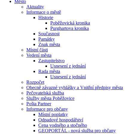
Město
Aktuality
Informace o městě
Historie
Poběžovická kronika
Purghartova kronika
Současnost
Památky
Znak města
Místní části
Vedení města
Zastupitelstvo
Usnesení z jednání
Rada města
Usnesení z jednání
Rozpočet
Obecně závazné vyhlášky a Vnitřní předpisy města
Pečovatelská služba
Služby města Poběžovice
Pošta Partner
Informace pro občany
Místní poplatky
Odpadové hospodářství
Cena vodného a stočného
GEOPORTÁL - nová služba pro občany