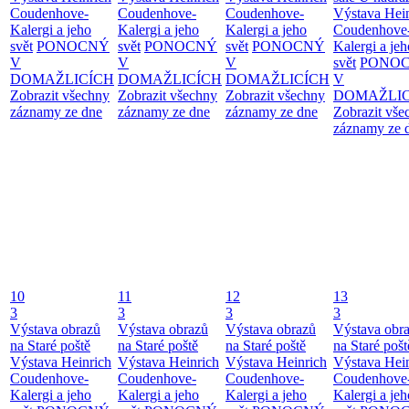
Coudenhove-
Coudenhove-
Coudenhove-
Výstava Hei
Kalergi a jeho
Kalergi a jeho
Kalergi a jeho
Coudenhove
svět
PONOCNÝ
svět
PONOCNÝ
svět
PONOCNÝ
Kalergi a jeh
V
V
V
svět
PONO
DOMAŽLICÍCH
DOMAŽLICÍCH
DOMAŽLICÍCH
V
Zobrazit všechny
Zobrazit všechny
Zobrazit všechny
DOMAŽLIC
záznamy ze dne
záznamy ze dne
záznamy ze dne
Zobrazit vše
záznamy ze 
10
11
12
13
3
3
3
3
Výstava obrazů
Výstava obrazů
Výstava obrazů
Výstava obr
na Staré poště
na Staré poště
na Staré poště
na Staré pošt
Výstava Heinrich
Výstava Heinrich
Výstava Heinrich
Výstava Hei
Coudenhove-
Coudenhove-
Coudenhove-
Coudenhove
Kalergi a jeho
Kalergi a jeho
Kalergi a jeho
Kalergi a jeh