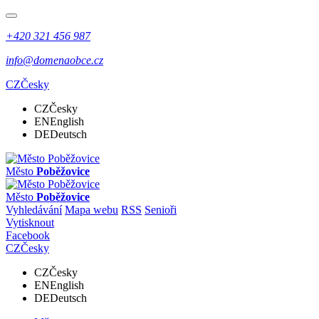
+420 321 456 987
info@domenaobce.cz
CZ
Česky
CZ
Česky
EN
English
DE
Deutsch
Město
Poběžovice
Město
Poběžovice
Vyhledávání
Mapa webu
RSS
Senioři
Vytisknout
Facebook
CZ
Česky
CZ
Česky
EN
English
DE
Deutsch