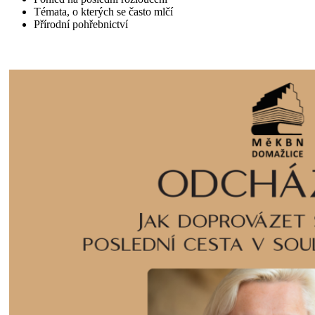
Témata, o kterých se často mlčí
Přírodní pohřebnictví