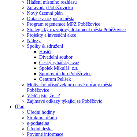
Hlášení místního rozhlasu
Zpravodaj Poběžovicko
Nový územní plán
Dotace z rozpočtu města
Program regenerace MPZ Poběžovice
Strategický rozvojový dokument města Poběžovice
Projekty a investiční akce
Nálezy
Spolky & sdružení
Hasiči
Divadelní soubor
Český rybářský svaz
Spolek Mikuláš, z.s.
Sportovní klub Poběžovice
Centrum Pelíšek
Motivační příspěvek pro nové občany města
Poběžovice
Věděli jste, že...?
Zajímavé odkazy týkající se Poběžovic
Úřad
Úřední hodiny
Struktura úřadu
e-podatelna
Úřední deska
Povinné informace