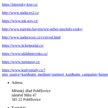
https://plzensky-kraj.cz/
http://www.nadaceo2.cz
https://www.mk.gov.cz/
http://www.euregio.bayern/wir-ueber-uns/info-cesky/
http://www.nadacecez.cz/cs/uvod.html
https://www.ticketportal.cz/
https://www.uklidmecesko.cz/
https://www.turisturaj.cz/
https://www.kudyznudy.cz/?
utm_source=kzn&utm_medium=partneri_kzn&utm_campaign=banne
Adresa
Městský úřad Poběžovice
náměstí Míru 47
345 22 Poběžovice
Kontakty