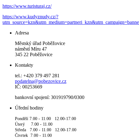
https://www.turisturaj.cz/
https://www.kudyznudy.cz/?
utm_source=kzn&utm_medium=partneri_kzn&utm_campaign=banne
Adresa
Městský úřad Poběžovice
náměstí Míru 47
345 22 Poběžovice
Kontakty
tel.: +420 379 497 281
podatelna@pobezovice.cz
IČ: 00253669
bankovní spojení: 301919790/0300
Úřední hodiny
Pondělí 7.00 - 11.00 12.00-17.00
Úterý 7.00 - 11.00
Středa 7.00 - 11.00 12.00-17.00
Čtvrtek 7.00 - 11.00