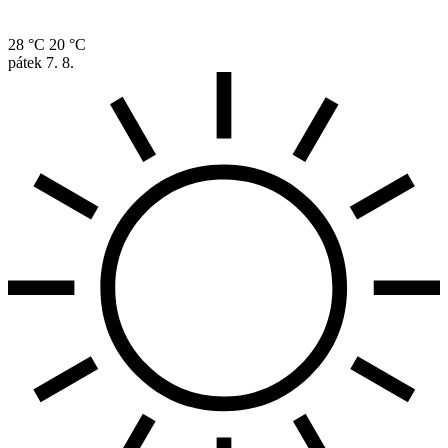
28 °C
20 °C
pátek
7. 8.