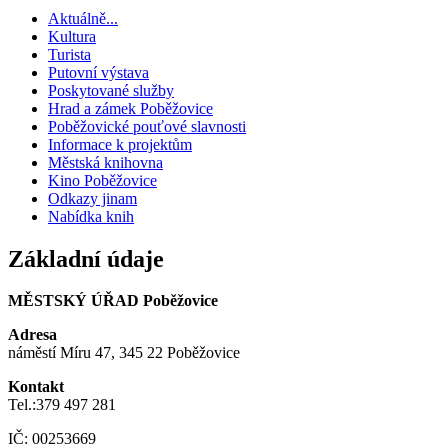
Aktuálně...
Kultura
Turista
Putovní výstava
Poskytované služby
Hrad a zámek Poběžovice
Poběžovické pouťové slavnosti
Informace k projektům
Městská knihovna
Kino Poběžovice
Odkazy jinam
Nabídka knih
Základní údaje
MĚSTSKÝ ÚŘAD Poběžovice
Adresa
náměstí Míru 47, 345 22 Poběžovice
Kontakt
Tel.:379 497 281
IČ: 00253669