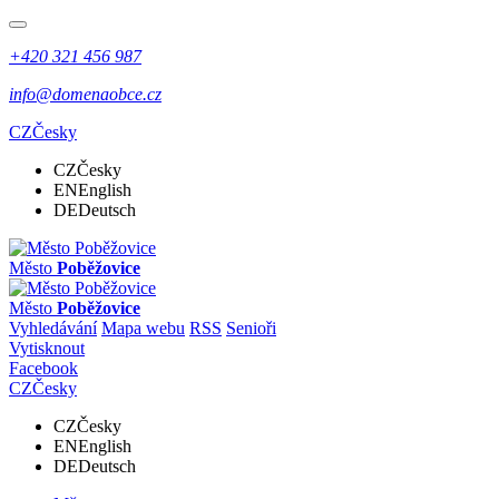
+420 321 456 987
info@domenaobce.cz
CZ
Česky
CZ
Česky
EN
English
DE
Deutsch
Město
Poběžovice
Město
Poběžovice
Vyhledávání
Mapa webu
RSS
Senioři
Vytisknout
Facebook
CZ
Česky
CZ
Česky
EN
English
DE
Deutsch