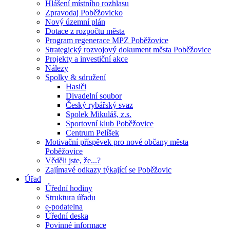
Hlášení místního rozhlasu
Zpravodaj Poběžovicko
Nový územní plán
Dotace z rozpočtu města
Program regenerace MPZ Poběžovice
Strategický rozvojový dokument města Poběžovice
Projekty a investiční akce
Nálezy
Spolky & sdružení
Hasiči
Divadelní soubor
Český rybářský svaz
Spolek Mikuláš, z.s.
Sportovní klub Poběžovice
Centrum Pelíšek
Motivační příspěvek pro nové občany města
Poběžovice
Věděli jste, že...?
Zajímavé odkazy týkající se Poběžovic
Úřad
Úřední hodiny
Struktura úřadu
e-podatelna
Úřední deska
Povinné informace