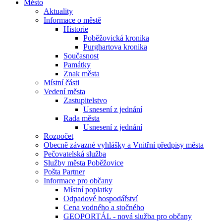
Město
Aktuality
Informace o městě
Historie
Poběžovická kronika
Purghartova kronika
Současnost
Památky
Znak města
Místní části
Vedení města
Zastupitelstvo
Usnesení z jednání
Rada města
Usnesení z jednání
Rozpočet
Obecně závazné vyhlášky a Vnitřní předpisy města
Pečovatelská služba
Služby města Poběžovice
Pošta Partner
Informace pro občany
Místní poplatky
Odpadové hospodářství
Cena vodného a stočného
GEOPORTÁL - nová služba pro občany