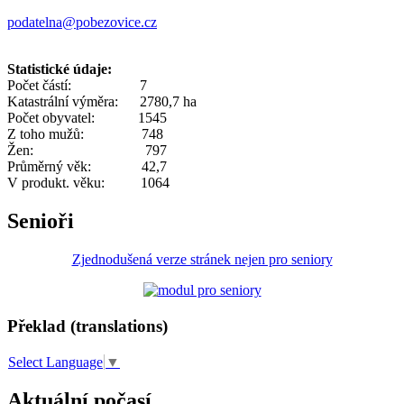
podatelna@pobezovice.cz
Statistické údaje:
Počet částí: 7
Katastrální výměra: 2780,7 ha
Počet obyvatel: 1545
Z toho mužů: 748
Žen: 797
Průměrný věk: 42,7
V produkt. věku: 1064
Senioři
Zjednodušená verze stránek nejen pro seniory
Překlad (translations)
Select Language
▼
Aktuální počasí