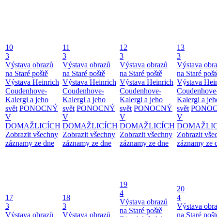
10
11
12
13
3
3
3
3
Výstava obrazů
Výstava obrazů
Výstava obrazů
Výstava obr
na Staré poště
na Staré poště
na Staré poště
na Staré pošt
Výstava Heinrich
Výstava Heinrich
Výstava Heinrich
Výstava Hei
Coudenhove-
Coudenhove-
Coudenhove-
Coudenhove
Kalergi a jeho
Kalergi a jeho
Kalergi a jeho
Kalergi a jeh
svět
PONOCNÝ
svět
PONOCNÝ
svět
PONOCNÝ
svět
PONO
V
V
V
V
DOMAŽLICÍCH
DOMAŽLICÍCH
DOMAŽLICÍCH
DOMAŽLIC
Zobrazit všechny
Zobrazit všechny
Zobrazit všechny
Zobrazit vše
záznamy ze dne
záznamy ze dne
záznamy ze dne
záznamy ze 
19
20
4
17
18
4
Výstava obrazů
3
3
Výstava obr
na Staré poště
Výstava obrazů
Výstava obrazů
na Staré pošt