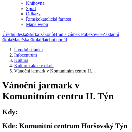
Knihovna
Sport
Odkazy
Římskokatolická farnost
Mapa webu
Úřední deska
Sbírka zákonů
Hrad a zámek Poběžovice
Základní
škola
Mateřská škola
Platební portál
Úvodní stránka
Infocentrum
Kultura
Kulturní akce v okolí
Vánoční jarmark v Komunitním centru H....
Vánoční jarmark v
Komunitním centru H. Týn
Kdy:
Kde:
Komunitní centrum Horšovský Týn