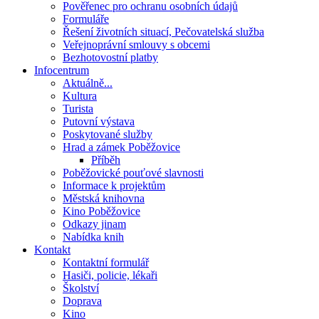
Pověřenec pro ochranu osobních údajů
Formuláře
Řešení životních situací, Pečovatelská služba
Veřejnoprávní smlouvy s obcemi
Bezhotovostní platby
Infocentrum
Aktuálně...
Kultura
Turista
Putovní výstava
Poskytované služby
Hrad a zámek Poběžovice
Příběh
Poběžovické pouťové slavnosti
Informace k projektům
Městská knihovna
Kino Poběžovice
Odkazy jinam
Nabídka knih
Kontakt
Kontaktní formulář
Hasiči, policie, lékaři
Školství
Doprava
Kino