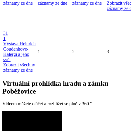
záznamy ze dne
záznamy ze dne
záznamy ze dne
Zobrazit vše
záznamy ze 
31
1
Výstava Heinrich
Coudenhove-
1
2
3
Kalergi a jeho
svět
Zobrazit všechny
záznamy ze dne
Virtuální prohlídka hradu a zámku
Poběžovice
Videem můžete otáčet a rozhlížet se plně v 360 °