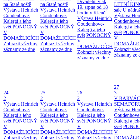
Divadelní vlak
na Staré poště
na Staré poště
LETNÍ KIN
19. srpna od 18
Výstava Heinrich
Výstava Heinrich
sále U nádra
hodin v Klenčí
Coudenhove-
Coudenhove-
Výstava Hei
Výstava Heinrich
Kalergi a jeho
Kalergi a jeho
Coudenhove
Coudenhove-
svět
PONOCNÝ
svět
PONOCNÝ
Kalergi a jeh
Kalergi a jeho
V
V
svět
PONO
svět
PONOCNÝ
DOMAŽLICÍCH
DOMAŽLICÍCH
V
V
Zobrazit všechny
Zobrazit všechny
DOMAŽLIC
DOMAŽLICÍCH
záznamy ze dne
záznamy ze dne
Zobrazit vše
Zobrazit všechny
záznamy ze 
záznamy ze dne
27
24
25
26
3
2
2
2
V BARVÁ
Výstava Heinrich
Výstava Heinrich
Výstava Heinrich
SEMAFOR
Coudenhove-
Coudenhove-
Coudenhove-
Výstava Hei
Kalergi a jeho
Kalergi a jeho
Kalergi a jeho
Coudenhove
svět
PONOCNÝ
svět
PONOCNÝ
svět
PONOCNÝ
Kalergi a jeh
V
V
V
svět
PONO
DOMAŽLICÍCH
DOMAŽLICÍCH
DOMAŽLICÍCH
V
Zobrazit všechny
Zobrazit všechny
Zobrazit všechny
DOMAŽLIC