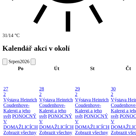
31/14 °C
Kalendář akcí v okolí
Srpen
2026
Po
Út
St
Čt
27
28
29
30
2
2
2
2
Výstava Heinrich
Výstava Heinrich
Výstava Heinrich
Výstava Hei
Coudenhove-
Coudenhove-
Coudenhove-
Coudenhove
Kalergi a jeho
Kalergi a jeho
Kalergi a jeho
Kalergi a jeh
svět
PONOCNÝ
svět
PONOCNÝ
svět
PONOCNÝ
svět
PONO
V
V
V
V
DOMAŽLICÍCH
DOMAŽLICÍCH
DOMAŽLICÍCH
DOMAŽLIC
Zobrazit všechny
Zobrazit všechny
Zobrazit všechny
Zobrazit vše