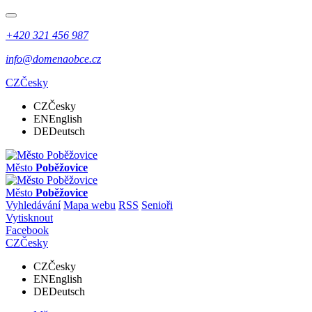
+420 321 456 987
info@domenaobce.cz
CZ
Česky
CZ
Česky
EN
English
DE
Deutsch
Město
Poběžovice
Město
Poběžovice
Vyhledávání
Mapa webu
RSS
Senioři
Vytisknout
Facebook
CZ
Česky
CZ
Česky
EN
English
DE
Deutsch