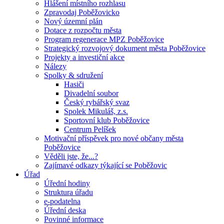
Hlášení místního rozhlasu
Zpravodaj Poběžovicko
Nový územní plán
Dotace z rozpočtu města
Program regenerace MPZ Poběžovice
Strategický rozvojový dokument města Poběžovice
Projekty a investiční akce
Nálezy
Spolky & sdružení
Hasiči
Divadelní soubor
Český rybářský svaz
Spolek Mikuláš, z.s.
Sportovní klub Poběžovice
Centrum Pelíšek
Motivační příspěvek pro nové občany města
Poběžovice
Věděli jste, že...?
Zajímavé odkazy týkající se Poběžovic
Úřad
Úřední hodiny
Struktura úřadu
e-podatelna
Úřední deska
Povinné informace