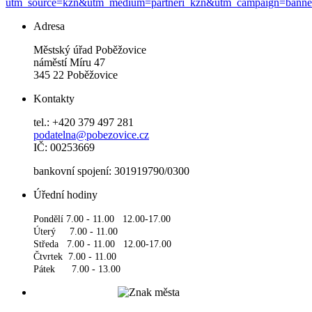
utm_source=kzn&utm_medium=partneri_kzn&utm_campaign=banne
Adresa
Městský úřad Poběžovice
náměstí Míru 47
345 22 Poběžovice
Kontakty
tel.: +420 379 497 281
podatelna@pobezovice.cz
IČ: 00253669
bankovní spojení: 301919790/0300
Úřední hodiny
Pondělí 7.00 - 11.00 12.00-17.00
Úterý 7.00 - 11.00
Středa 7.00 - 11.00 12.00-17.00
Čtvrtek 7.00 - 11.00
Pátek 7.00 - 13.00