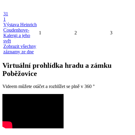
31
1
Výstava Heinrich
Coudenhove-
1
2
3
Kalergi a jeho
svět
Zobrazit všechny
záznamy ze dne
Virtuální prohlídka hradu a zámku
Poběžovice
Videem můžete otáčet a rozhlížet se plně v 360 °