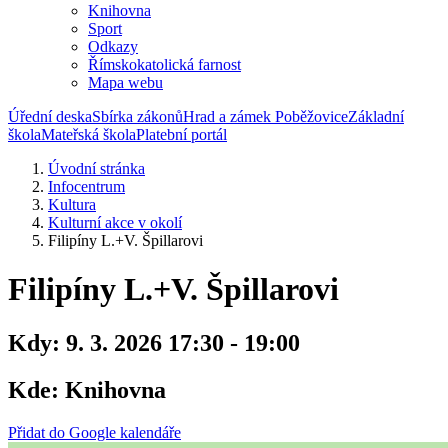
Knihovna
Sport
Odkazy
Římskokatolická farnost
Mapa webu
Úřední deska
Sbírka zákonů
Hrad a zámek Poběžovice
Základní
škola
Mateřská škola
Platební portál
Úvodní stránka
Infocentrum
Kultura
Kulturní akce v okolí
Filipíny L.+V. Špillarovi
Filipíny L.+V. Špillarovi
Kdy:
9. 3. 2026 17:30 - 19:00
Kde:
Knihovna
Přidat do Google kalendáře