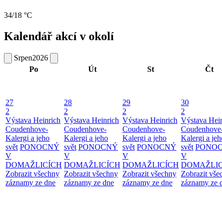
34/18 °C
Kalendář akcí v okolí
Srpen
2026
Po
Út
St
Čt
27
28
29
30
2
2
2
2
Výstava Heinrich
Výstava Heinrich
Výstava Heinrich
Výstava Hei
Coudenhove-
Coudenhove-
Coudenhove-
Coudenhove
Kalergi a jeho
Kalergi a jeho
Kalergi a jeho
Kalergi a jeh
svět
PONOCNÝ
svět
PONOCNÝ
svět
PONOCNÝ
svět
PONO
V
V
V
V
DOMAŽLICÍCH
DOMAŽLICÍCH
DOMAŽLICÍCH
DOMAŽLIC
Zobrazit všechny
Zobrazit všechny
Zobrazit všechny
Zobrazit vše
záznamy ze dne
záznamy ze dne
záznamy ze dne
záznamy ze 