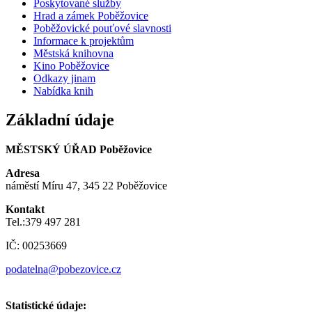
Poskytované služby
Hrad a zámek Poběžovice
Poběžovické pouťové slavnosti
Informace k projektům
Městská knihovna
Kino Poběžovice
Odkazy jinam
Nabídka knih
Základní údaje
MĚSTSKÝ ÚŘAD Poběžovice
Adresa
náměstí Míru 47, 345 22 Poběžovice
Kontakt
Tel.:379 497 281
IČ: 00253669
podatelna@pobezovice.cz
Statistické údaje: