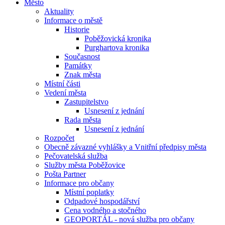
Město
Aktuality
Informace o městě
Historie
Poběžovická kronika
Purghartova kronika
Současnost
Památky
Znak města
Místní části
Vedení města
Zastupitelstvo
Usnesení z jednání
Rada města
Usnesení z jednání
Rozpočet
Obecně závazné vyhlášky a Vnitřní předpisy města
Pečovatelská služba
Služby města Poběžovice
Pošta Partner
Informace pro občany
Místní poplatky
Odpadové hospodářství
Cena vodného a stočného
GEOPORTÁL - nová služba pro občany