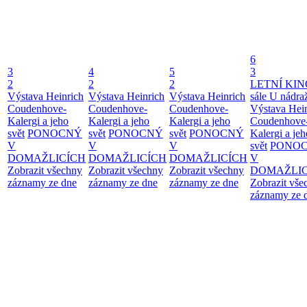
6
3
4
5
3
2
2
2
LETNÍ KIN
Výstava Heinrich
Výstava Heinrich
Výstava Heinrich
sále U nádra
Coudenhove-
Coudenhove-
Coudenhove-
Výstava Hei
Kalergi a jeho
Kalergi a jeho
Kalergi a jeho
Coudenhove
svět
PONOCNÝ
svět
PONOCNÝ
svět
PONOCNÝ
Kalergi a jeh
V
V
V
svět
PONO
DOMAŽLICÍCH
DOMAŽLICÍCH
DOMAŽLICÍCH
V
Zobrazit všechny
Zobrazit všechny
Zobrazit všechny
DOMAŽLIC
záznamy ze dne
záznamy ze dne
záznamy ze dne
Zobrazit vše
záznamy ze 