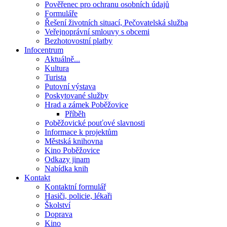
Pověřenec pro ochranu osobních údajů
Formuláře
Řešení životních situací, Pečovatelská služba
Veřejnoprávní smlouvy s obcemi
Bezhotovostní platby
Infocentrum
Aktuálně...
Kultura
Turista
Putovní výstava
Poskytované služby
Hrad a zámek Poběžovice
Příběh
Poběžovické pouťové slavnosti
Informace k projektům
Městská knihovna
Kino Poběžovice
Odkazy jinam
Nabídka knih
Kontakt
Kontaktní formulář
Hasiči, policie, lékaři
Školství
Doprava
Kino