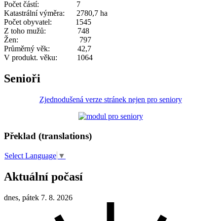
Počet částí: 7
Katastrální výměra: 2780,7 ha
Počet obyvatel: 1545
Z toho mužů: 748
Žen: 797
Průměrný věk: 42,7
V produkt. věku: 1064
Senioři
Zjednodušená verze stránek nejen pro seniory
Překlad (translations)
Select Language
▼
Aktuální počasí
dnes, pátek 7. 8. 2026