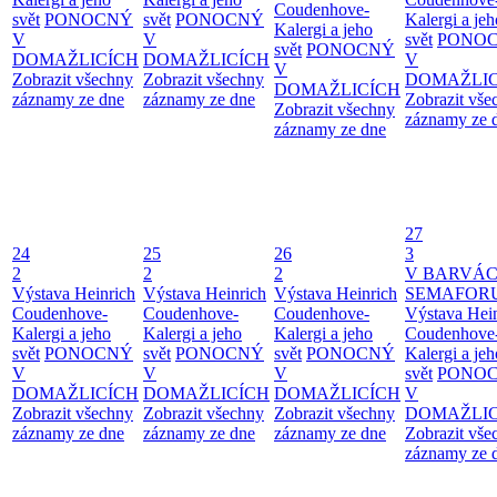
Coudenhove-
svět
PONOCNÝ
svět
PONOCNÝ
Kalergi a jeh
Kalergi a jeho
V
V
svět
PONO
svět
PONOCNÝ
DOMAŽLICÍCH
DOMAŽLICÍCH
V
V
Zobrazit všechny
Zobrazit všechny
DOMAŽLIC
DOMAŽLICÍCH
záznamy ze dne
záznamy ze dne
Zobrazit vše
Zobrazit všechny
záznamy ze 
záznamy ze dne
27
24
25
26
3
2
2
2
V BARVÁ
Výstava Heinrich
Výstava Heinrich
Výstava Heinrich
SEMAFOR
Coudenhove-
Coudenhove-
Coudenhove-
Výstava Hei
Kalergi a jeho
Kalergi a jeho
Kalergi a jeho
Coudenhove
svět
PONOCNÝ
svět
PONOCNÝ
svět
PONOCNÝ
Kalergi a jeh
V
V
V
svět
PONO
DOMAŽLICÍCH
DOMAŽLICÍCH
DOMAŽLICÍCH
V
Zobrazit všechny
Zobrazit všechny
Zobrazit všechny
DOMAŽLIC
záznamy ze dne
záznamy ze dne
záznamy ze dne
Zobrazit vše
záznamy ze 