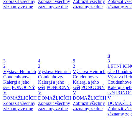
Zobrazit všechny
Zobrazit všechny
Zobrazit všechny
Zobrazit vše
záznamy ze dne
záznamy ze dne
záznamy ze dne
záznamy ze 
6
3
4
5
3
2
2
2
LETNÍ KIN
Výstava Heinrich
Výstava Heinrich
Výstava Heinrich
sále U nádra
Coudenhove-
Coudenhove-
Coudenhove-
Výstava Hei
Kalergi a jeho
Kalergi a jeho
Kalergi a jeho
Coudenhove
svět
PONOCNÝ
svět
PONOCNÝ
svět
PONOCNÝ
Kalergi a jeh
V
V
V
svět
PONO
DOMAŽLICÍCH
DOMAŽLICÍCH
DOMAŽLICÍCH
V
Zobrazit všechny
Zobrazit všechny
Zobrazit všechny
DOMAŽLIC
záznamy ze dne
záznamy ze dne
záznamy ze dne
Zobrazit vše
záznamy ze 