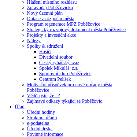
Hlášení místního rozhlasu
Zpravodaj Poběžovicko
Nový územní plán
Dotace z rozpočtu města
Program regenerace MPZ Poběžovice
Strategický rozvojový dokument města Poběžovice
Projekty a investiční akce
Nálezy
Spolky & sdružení
Hasiči
Divadelní soubor
Český rybářský svaz
Spolek Mikuláš, z.s.
Sportovní klub Poběžovice
Centrum Pelíšek
Motivační příspěvek pro nové občany města
Poběžovice
Věděli jste, že...?
Zajímavé odkazy týkající se Poběžovic
Úřad
Úřední hodiny
Struktura úřadu
e-podatelna
Úřední deska
Povinné informace