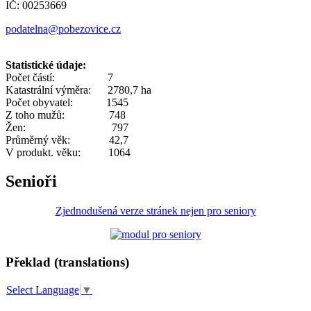
IČ: 00253669
podatelna@pobezovice.cz
Statistické údaje:
Počet částí: 7
Katastrální výměra: 2780,7 ha
Počet obyvatel: 1545
Z toho mužů: 748
Žen: 797
Průměrný věk: 42,7
V produkt. věku: 1064
Senioři
Zjednodušená verze stránek nejen pro seniory
Překlad (translations)
Select Language
▼