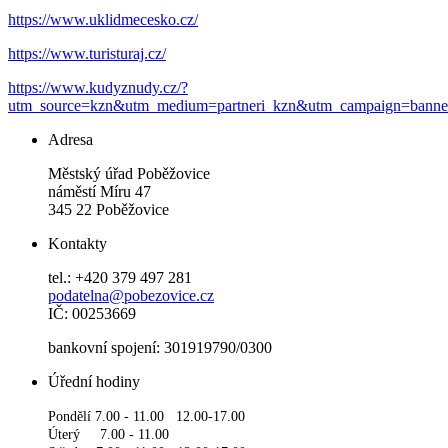
https://www.uklidmecesko.cz/
https://www.turisturaj.cz/
https://www.kudyznudy.cz/?
utm_source=kzn&utm_medium=partneri_kzn&utm_campaign=banne
Adresa
Městský úřad Poběžovice
náměstí Míru 47
345 22 Poběžovice
Kontakty
tel.: +420 379 497 281
podatelna@pobezovice.cz
IČ: 00253669
bankovní spojení: 301919790/0300
Úřední hodiny
Pondělí 7.00 - 11.00 12.00-17.00
Úterý 7.00 - 11.00