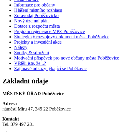
Informace pro občany
Hlášení místního rozhlasu
Zpravodaj Poběžovicko
Nový územní plán
Dotace z rozpočtu města
Program regenerace MPZ Poběžovice
Strategický rozvojový dokument města Poběžovice
Projekty a investiční akce
Nálezy
Spolky & sdružení
Motivační příspěvek pro nové občany města Poběžovice
Věděli jste, že...?
Zajímavé odkazy týkající se Poběžovic
Základní údaje
MĚSTSKÝ ÚŘAD Poběžovice
Adresa
náměstí Míru 47, 345 22 Poběžovice
Kontakt
Tel.:379 497 281