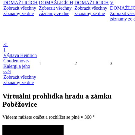
DOMAŽLICÍCH
DOMAŽLICÍCH
DOMAŽLICÍCH
V
Zobrazit všechny
Zobrazit všechny
Zobrazit všechny
DOMAŽLIC
záznamy ze dne
záznamy ze dne
záznamy ze dne
Zobrazit vše
záznamy ze 
31
1
Výstava Heinrich
Coudenhove-
1
2
3
Kalergi a jeho
svět
Zobrazit všechny
záznamy ze dne
Virtuální prohlídka hradu a zámku
Poběžovice
Videem můžete otáčet a rozhlížet se plně v 360 °