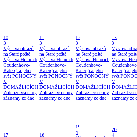
10
11
12
13
3
3
3
3
Výstava obrazů
Výstava obrazů
Výstava obrazů
Výstava obr
na Staré poště
na Staré poště
na Staré poště
na Staré pošt
Výstava Heinrich
Výstava Heinrich
Výstava Heinrich
Výstava Hei
Coudenhove-
Coudenhove-
Coudenhove-
Coudenhove
Kalergi a jeho
Kalergi a jeho
Kalergi a jeho
Kalergi a jeh
svět
PONOCNÝ
svět
PONOCNÝ
svět
PONOCNÝ
svět
PONO
V
V
V
V
DOMAŽLICÍCH
DOMAŽLICÍCH
DOMAŽLICÍCH
DOMAŽLIC
Zobrazit všechny
Zobrazit všechny
Zobrazit všechny
Zobrazit vše
záznamy ze dne
záznamy ze dne
záznamy ze dne
záznamy ze 
19
20
4
17
18
4