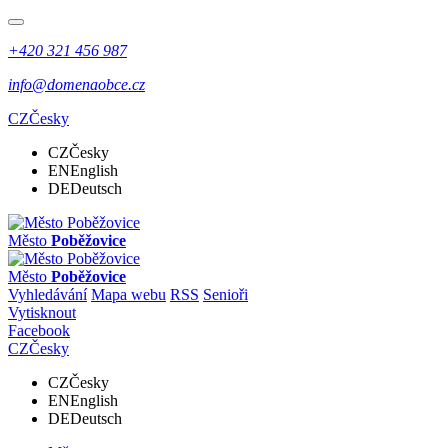
+420 321 456 987
info@domenaobce.cz
CZ
Česky
CZ
Česky
EN
English
DE
Deutsch
Město
Poběžovice
Město
Poběžovice
Vyhledávání
Mapa webu
RSS
Senioři
Vytisknout
Facebook
CZ
Česky
CZ
Česky
EN
English
DE
Deutsch