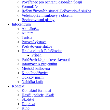
Pověřenec pro ochranu osobních údajů
Formuláře
Řešení životních situací, Pečovatelská služba
Veřejnoprávní smlouvy s obcemi
Bezhotovostní platby
Infocentrum
Aktuálně...
Kultura
Turista
Putovní výstava
Poskytované služby
Hrad a zámek Poběžovice
Příběh
Poběžovické pouťové slavnosti
Informace k projektům
Městská knihovna
Kino Poběžovice
Odkazy jinam
Nabídka knih
Kontakt
Kontaktní formulář
Hasiči, policie, lékaři
Školství
Doprava
Kino