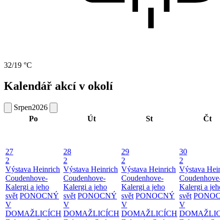
32/19 °C
Kalendář akcí v okolí
Srpen
2026
Po
Út
St
Čt
27
28
29
30
2
2
2
2
Výstava Heinrich
Výstava Heinrich
Výstava Heinrich
Výstava Hei
Coudenhove-
Coudenhove-
Coudenhove-
Coudenhove
Kalergi a jeho
Kalergi a jeho
Kalergi a jeho
Kalergi a jeh
svět
PONOCNÝ
svět
PONOCNÝ
svět
PONOCNÝ
svět
PONO
V
V
V
V
DOMAŽLICÍCH
DOMAŽLICÍCH
DOMAŽLICÍCH
DOMAŽLIC