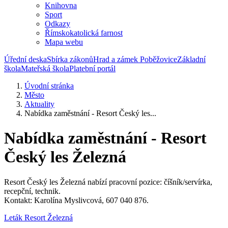
Knihovna
Sport
Odkazy
Římskokatolická farnost
Mapa webu
Úřední deska
Sbírka zákonů
Hrad a zámek Poběžovice
Základní
škola
Mateřská škola
Platební portál
Úvodní stránka
Město
Aktuality
Nabídka zaměstnání - Resort Český les...
Nabídka zaměstnání - Resort
Český les Železná
Resort Český les Železná nabízí pracovní pozice: číšník/servírka,
recepční, technik.
Kontakt: Karolína Myslivcová, 607 040 876.
Leták Resort Železná