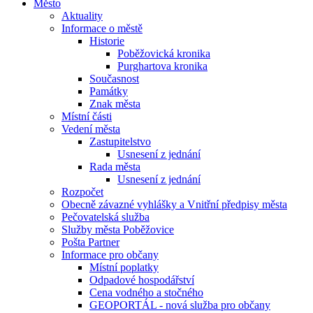
Město
Aktuality
Informace o městě
Historie
Poběžovická kronika
Purghartova kronika
Současnost
Památky
Znak města
Místní části
Vedení města
Zastupitelstvo
Usnesení z jednání
Rada města
Usnesení z jednání
Rozpočet
Obecně závazné vyhlášky a Vnitřní předpisy města
Pečovatelská služba
Služby města Poběžovice
Pošta Partner
Informace pro občany
Místní poplatky
Odpadové hospodářství
Cena vodného a stočného
GEOPORTÁL - nová služba pro občany